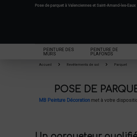
Panneau de gestion des cookies
Pose de parquet à Valenciennes et Saint-Amand-les-Eaux
PEINTURE DES
PEINTURE DE
MURS
PLAFONDS
Accueil
Revêtements de sol
Parquet
POSE DE PARQU
MB Peinture Décoration
met à votre disposit
Un parqueteur qualifi