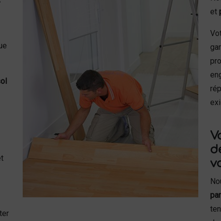
et
Vot
que
gar
pro
en
sol
rép
ex
V
d
t
v
No
pa
ten
ter